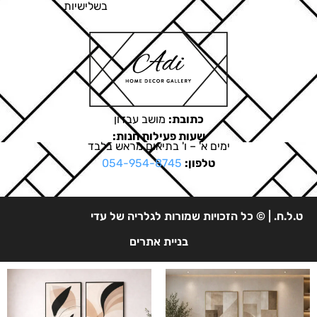
בשלישיות
כתובת:
מושב עבדון
שעות פעילות חנות:
ימים א' – ו' בתיאום מראש בלבד
טלפון:
054-954-8745
ט.ל.ח. | © כל הזכויות שמורות לגלריה של עדי
בניית אתרים