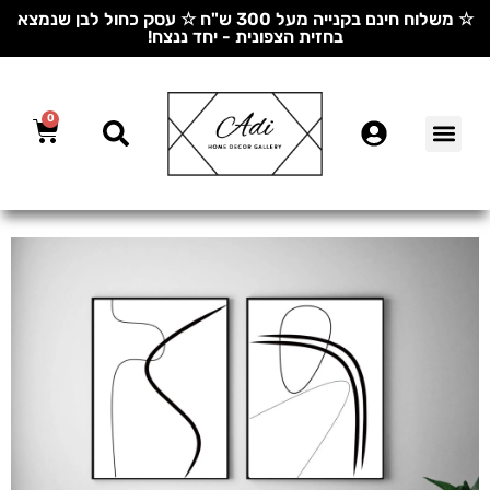
☆ משלוח חינם בקנייה מעל 300 ש"ח ☆ עסק כחול לבן שנמצא
בחזית הצפונית - יחד ננצח!
0