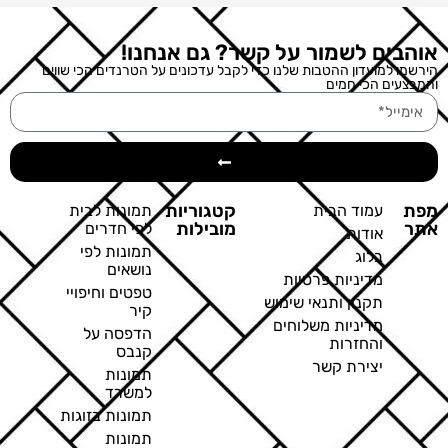
אוהבים לשמור על קשר? גם אנחנו!
הירשמו למועדון ההטבות שלנו כדי לקבל עדכונים על הטרנדים הכי שווים
והמבצעים הכי חמים
מפת
קטגוריות
עמוד הבית
תמונות לבית
אתר
מובילות
לפי חדרים
אודות
תמונות לפי
בלוג
נושאים
מדיניות פרטיות
טפטים וחיפויי
תקנון ותנאי שימוש
קיר
מדיניות משלוחים
הדפסה על
והחזרות
קנבס
יצירת קשר
תמונות
למשרד
תמונות בזוגות
תמונות