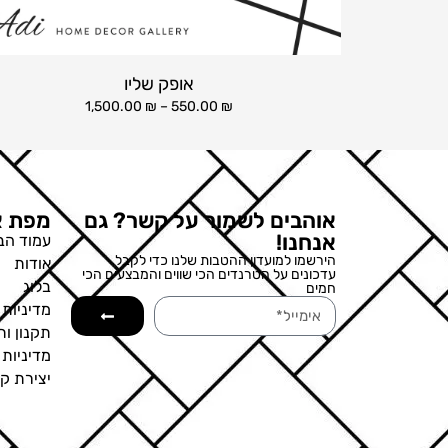
אופק שליו
1,500.00
₪
–
550.00
₪
אוהבים לשמור על קשר? גם
מפת א
אנחנו!
עמוד הב
הירשמו למועדון ההטבות שלנו כדי לקבל
אודות
עדכונים על הטרנדים הכי שווים והמבצעים הכי
בלוג
חמים
מדיניות 
תקנון ות
מדיניות
יצירת ק