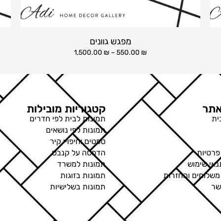
מפגש גוונים
1,500.00
₪
–
550.00
₪
תר
קטגוריות מובילות
ית
תמונות לבית לפי חדרים
תמונות לפי נושאים
טפטים וחיפויי קיר
פרטיות
הדפסה על קנבס
נאי שימוש
תמונות למשרד
 משלוחים והחזרות
תמונות בזוגות
שר
תמונות בשלישיות