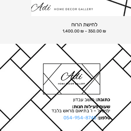
לחישת הרוח
1,400.00
₪
–
350.00
₪
כתובת:
מושב עבדון
שעות פעילות חנות:
ימים א' – ו' בתיאום מראש בלבד
טלפון:
054-954-8745