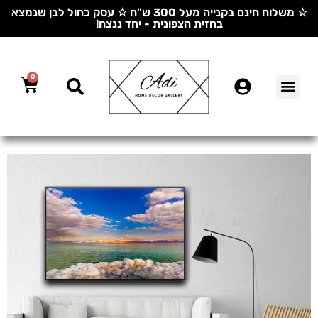
☆ משלוח חינם בקנייה מעל 300 ש"ח ☆ עסק כחול לבן שנמצא
בחזית הצפונית - יחד ננצח!
0