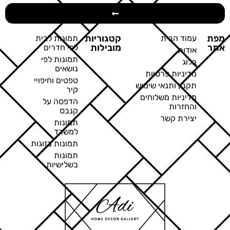
מפת
קטגוריות
עמוד הבית
תמונות לבית
אתר
מובילות
לפי חדרים
אודות
תמונות לפי
בלוג
נושאים
מדיניות פרטיות
טפטים וחיפויי
תקנון ותנאי שימוש
קיר
מדיניות משלוחים
הדפסה על
והחזרות
קנבס
יצירת קשר
תמונות
למשרד
תמונות בזוגות
תמונות
בשלישיות