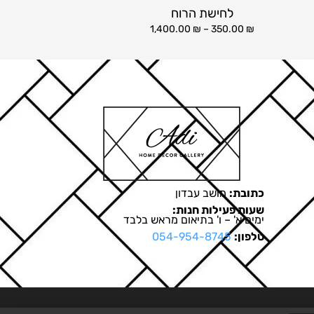
לחישת הרוח
1,400.00
₪
–
350.00
₪
כתובת:
מושב עבדון
שעות פעילות חנות:
ימים א' – ו' בתיאום מראש בלבד
טלפון:
054-954-8745
בניית אתרים