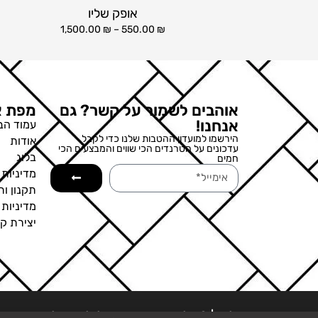
אופק שליו
1,500.00
₪
–
550.00
₪
אוהבים לשמור על קשר? גם
מפת א
אנחנו!
עמוד הב
הירשמו למועדון ההטבות שלנו כדי לקבל
אודות
עדכונים על הטרנדים הכי שווים והמבצעים הכי
בלוג
חמים
מדיניות 
תקנון ות
מדיניות
יצירת ק
ט.ל.ח. | © כל הזכויות שמורות לגלריה של עדי