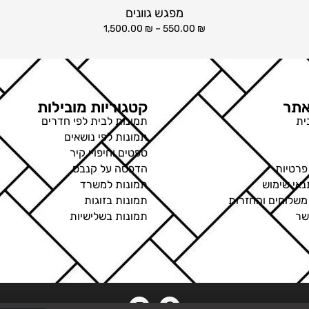
מפגש גוונים
1,500.00
₪
–
550.00
₪
תר
קטגוריות מובילות
ית
תמונות לבית לפי חדרים
תמונות לפי נושאים
טפטים וחיפויי קיר
פרטיות
הדפסה על קנבס
נאי שימוש
תמונות למשרד
 משלוחים והחזרות
תמונות בזוגות
שר
תמונות בשלישיות