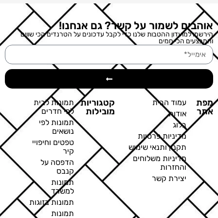
אוהבים לשמור על קשר? גם אנחנו!
הירשמו למועדון ההטבות שלנו כדי לקבל עדכונים על הטרנדים הכי שווים
והמבצעים הכי חמים
מפת
קטגוריות
עמוד הבית
תמונות לבית
אתר
מובילות
לפי חדרים
אודות
תמונות לפי
בלוג
נושאים
מדיניות פרטיות
טפטים וחיפויי
תקנון ותנאי שימוש
קיר
מדיניות משלוחים
הדפסה על
והחזרות
קנבס
יצירת קשר
תמונות
למשרד
תמונות בזוגות
תמונות