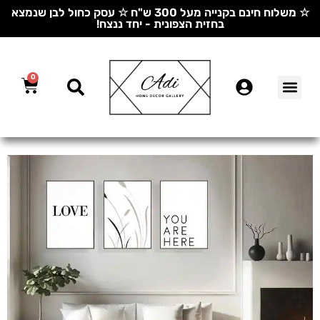
☆ משלוח חינם בקנייה מעל 300 ש"ח ☆ עסק כחול לבן שנמצא
בחזית הצפונית - יחד ננצח!
0