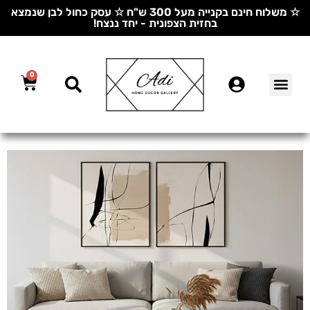
☆ משלוח חינם בקנייה מעל 300 ש"ח ☆ עסק כחול לבן שנמצא
בחזית הצפונית - יחד ננצח!
0