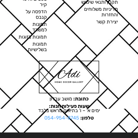
תקנון ותנאי שימוש
קיר
מדיניות משלוחים
הדפסה על
והחזרות
קנבס
יצירת קשר
תמונות
למשרד
תמונות בזוגות
תמונות
בשלישיות
כתובת:
מושב עבדון
שעות פעילות חנות:
ימים א' – ו' בתיאום מראש בלבד
טלפון:
054-954-8745