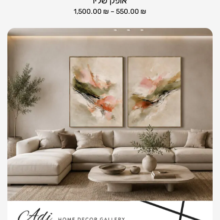
אופק שליו
1,500.00
₪
–
550.00
₪