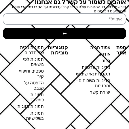
אוהבים לשמור על קשר? גם אנחנו!
הירשמו למועדון ההטבות שלנו כדי לקבל עדכונים על הטרנדים הכי שווים
והמבצעים הכי חמים
מפת
קטגוריות
עמוד הבית
תמונות לבית
אתר
מובילות
לפי חדרים
אודות
תמונות לפי
בלוג
נושאים
מדיניות פרטיות
טפטים וחיפויי
תקנון ותנאי שימוש
קיר
מדיניות משלוחים
הדפסה על
והחזרות
קנבס
יצירת קשר
תמונות
למשרד
תמונות בזוגות
תמונות
בשלישיות