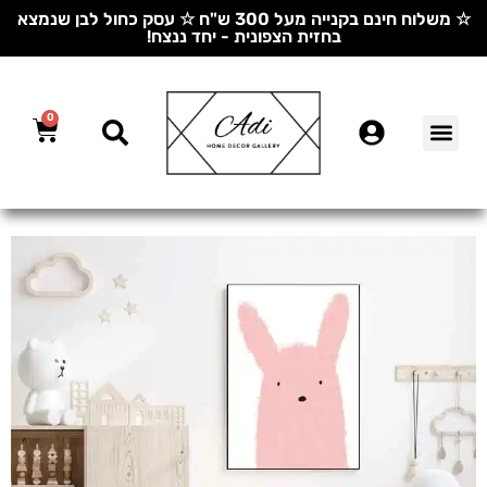
☆ משלוח חינם בקנייה מעל 300 ש"ח ☆ עסק כחול לבן שנמצא
בחזית הצפונית - יחד ננצח!
0