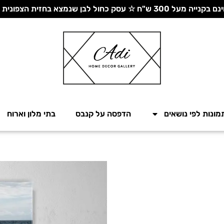
 עסק כחול לבן שנמצא בחזית הצפונית - יחד ננצח!
מונות לפי נושאים
הדפסה על קנבס
בתי מלון וארוח