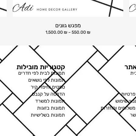
מפגש גוונים
1,500.00
₪
–
550.00
₪
תר
קטגוריות מובילות
ית
תמונות לבית לפי חדרים
תמונות לפי נושאים
טפטים וחיפויי קיר
פרטיות
הדפסה על קנבס
נאי שימוש
תמונות למשרד
 משלוחים והחזרות
תמונות בזוגות
שר
תמונות בשלישיות