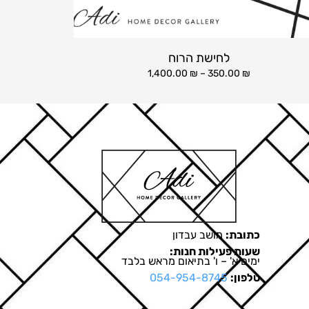
לחישת הרוח
1,400.00
₪
–
350.00
₪
כתובת:
מושב עבדון
שעות פעילות חנות:
ימים א' – ו' בתיאום מראש בלבד
טלפון:
054-954-8745