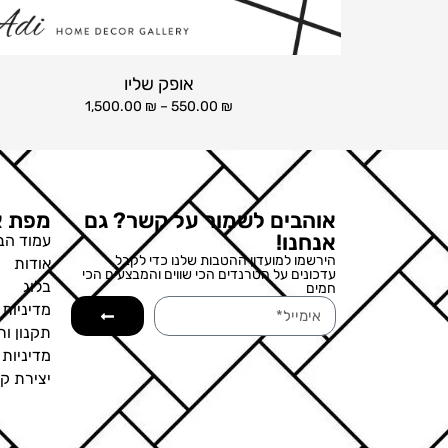
אופק שליו
1,500.00
₪
–
550.00
₪
אוהבים לשמור על קשר? גם
מפת א
אנחנו!
עמוד הב
הירשמו למועדון ההטבות שלנו כדי לקבל
אודות
עדכונים על הטרנדים הכי שווים והמבצעים הכי
בלוג
חמים
מדיניות 
תקנון ות
מדיניות
יצירת ק