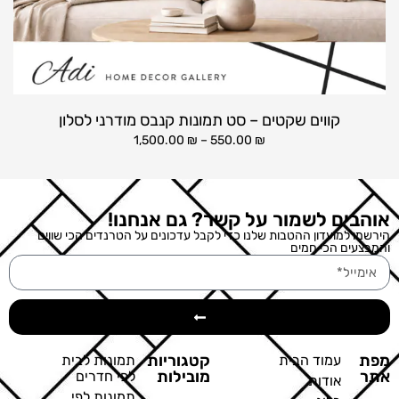
קווים שקטים – סט תמונות קנבס מודרני לסלון
1,500.00
₪
–
550.00
₪
אוהבים לשמור על קשר? גם אנחנו!
הירשמו למועדון ההטבות שלנו כדי לקבל עדכונים על הטרנדים הכי שווים
והמבצעים הכי חמים
מפת
קטגוריות
עמוד הבית
תמונות לבית
אתר
מובילות
לפי חדרים
אודות
תמונות לפי