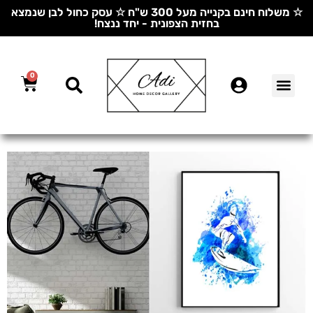
☆ משלוח חינם בקנייה מעל 300 ש"ח ☆ עסק כחול לבן שנמצא
בחזית הצפונית - יחד ננצח!
0