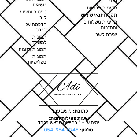
בלוג
נושאים
מדיניות פרטיות
טפטים וחיפויי
תקנון ותנאי שימוש
קיר
מדיניות משלוחים
הדפסה על
והחזרות
קנבס
יצירת קשר
תמונות
למשרד
תמונות בזוגות
תמונות
בשלישיות
כתובת:
מושב עבדון
שעות פעילות חנות:
ימים א' – ו' בתיאום מראש בלבד
טלפון:
054-954-8745