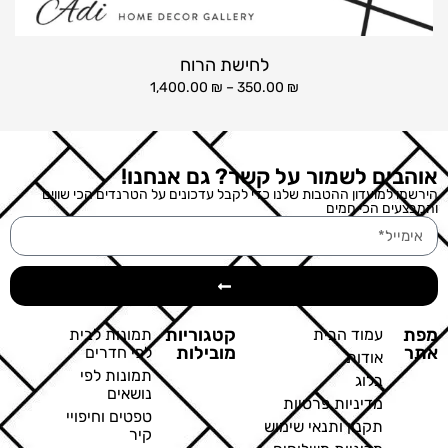
לחישת הרוח
1,400.00
₪
–
350.00
₪
אוהבים לשמור על קשר? גם אנחנו!
הירשמו למועדון ההטבות שלנו כדי לקבל עדכונים על הטרנדים הכי שווים
והמבצעים הכי חמים
מפת
קטגוריות
עמוד הבית
תמונות לבית
אתר
מובילות
לפי חדרים
אודות
תמונות לפי
בלוג
נושאים
מדיניות פרטיות
טפטים וחיפויי
תקנון ותנאי שימוש
קיר