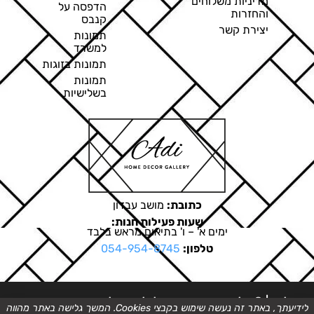
מדיניות משלוחים
הדפסה על
והחזרות
קנבס
יצירת קשר
תמונות
למשרד
תמונות בזוגות
תמונות
בשלישיות
כתובת:
מושב עבדון
שעות פעילות חנות:
ימים א' – ו' בתיאום מראש בלבד
טלפון:
054-954-8745
ט.ל.ח. | © כל הזכויות שמורות לגלריה של עדי
לידיעתך, באתר זה נעשה שימוש בקבצי Cookies. המשך גלישה באתר מהווה