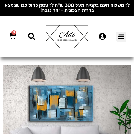
☆ משלוח חינם בקנייה מעל 300 ש"ח ☆ עסק כחול לבן שנמצא
בחזית הצפונית - יחד ננצח!
0