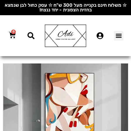
☆ משלוח חינם בקנייה מעל 300 ש"ח ☆ עסק כחול לבן שנמצא
בחזית הצפונית - יחד ננצח!
0