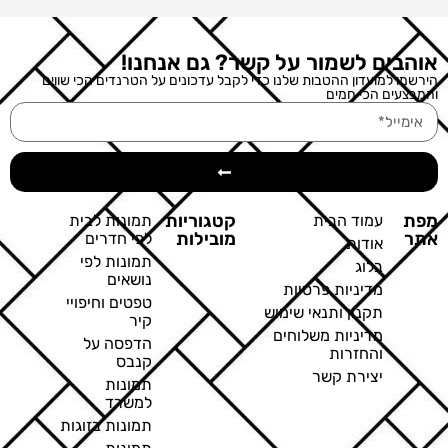
אוהבים לשמור על קשר? גם אנחנו!
הירשמו למועדון ההטבות שלנו כדי לקבל עדכונים על הטרנדים הכי שווים
והמבצעים הכי חמים
מפת
קטגוריות
עמוד הבית
תמונות לבית
אתר
מובילות
לפי חדרים
אודות
תמונות לפי
בלוג
נושאים
מדיניות פרטיות
טפטים וחיפויי
תקנון ותנאי שימוש
קיר
מדיניות משלוחים
הדפסה על
והחזרות
קנבס
יצירת קשר
תמונות
למשרד
תמונות בזוגות