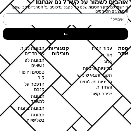
אוהבים לשמור על קשר? גם אנחנו!
הירשמו למועדון ההטבות שלנו כדי לקבל עדכונים על הטרנדים הכי שווים
והמבצעים הכי חמים
מפת
קטגוריות
עמוד הבית
תמונות לבית
אתר
מובילות
לפי חדרים
אודות
תמונות לפי
בלוג
נושאים
מדיניות פרטיות
טפטים וחיפויי
תקנון ותנאי שימוש
קיר
מדיניות משלוחים
הדפסה על
והחזרות
קנבס
יצירת קשר
תמונות
למשרד
תמונות בזוגות
תמונות
בשלישיות