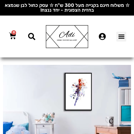
☆ משלוח חינם בקנייה מעל 300 ש"ח ☆ עסק כחול לבן שנמצא
בחזית הצפונית - יחד ננצח!
0