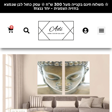
☆ משלוח חינם בקנייה מעל 300 ש"ח ☆ עסק כחול לבן שנמצא
בחזית הצפונית - יחד ננצח!
0