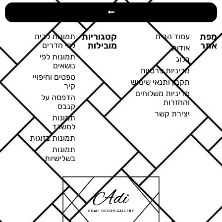
מפת
קטגוריות
עמוד הבית
תמונות לבית
אתר
מובילות
לפי חדרים
אודות
תמונות לפי
בלוג
נושאים
מדיניות פרטיות
טפטים וחיפויי
תקנון ותנאי שימוש
קיר
מדיניות משלוחים
הדפסה על
והחזרות
קנבס
יצירת קשר
תמונות
למשרד
תמונות בזוגות
תמונות
בשלישיות