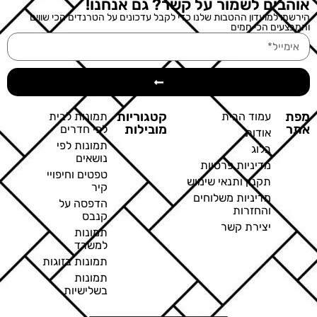
אוהבים לשמור על קשר? גם אנחנו!
הירשמו למועדון ההטבות שלנו כדי לקבל עדכונים על הטרנדים הכי שווים
והמבצעים הכי חמים
מפת
קטגוריות
עמוד הבית
תמונות לבית
אתר
מובילות
לפי חדרים
אודות
תמונות לפי
בלוג
נושאים
מדיניות פרטיות
טפטים וחיפויי
תקנון ותנאי שימוש
קיר
מדיניות משלוחים
הדפסה על
והחזרות
קנבס
יצירת קשר
תמונות
למשרד
תמונות בזוגות
תמונות
בשלישיות