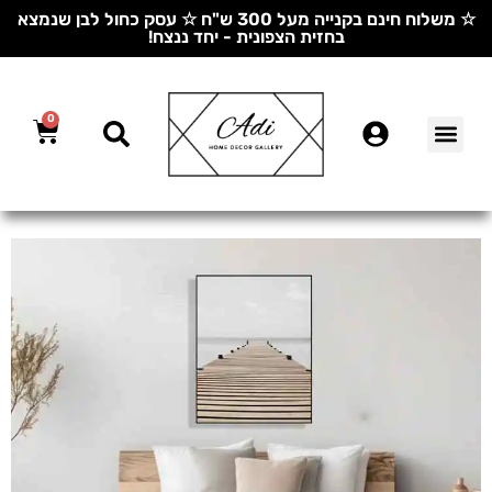
☆ משלוח חינם בקנייה מעל 300 ש"ח ☆ עסק כחול לבן שנמצא
בחזית הצפונית - יחד ננצח!
0