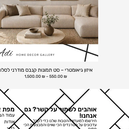
איזון גיאומטרי – סט תמונות קנבס מודרני לסלון
1,500.00
₪
–
550.00
₪
אוהבים לשמור על קשר? גם
מפת א
אנחנו!
עמוד הב
הירשמו למועדון ההטבות שלנו כדי לקבל
אודות
עדכונים על הטרנדים הכי שווים והמבצעים הכי
בלוג
חמים