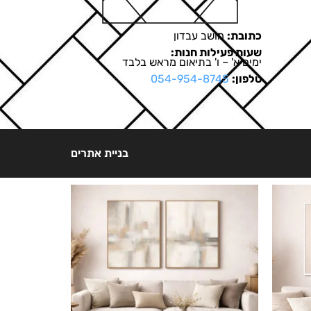
כתובת:
מושב עבדון
שעות פעילות חנות:
ימים א' – ו' בתיאום מראש בלבד
טלפון:
054-954-8745
בניית אתרים