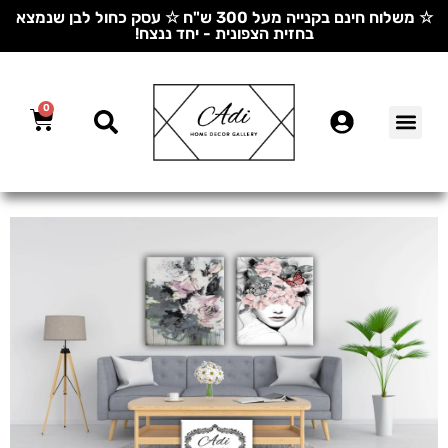
☆ משלוח חינם בקנייה מעל 300 ש"ח ☆ עסק כחול לבן שנמצא
בחזית הצפונית - יחד ננצח!
0