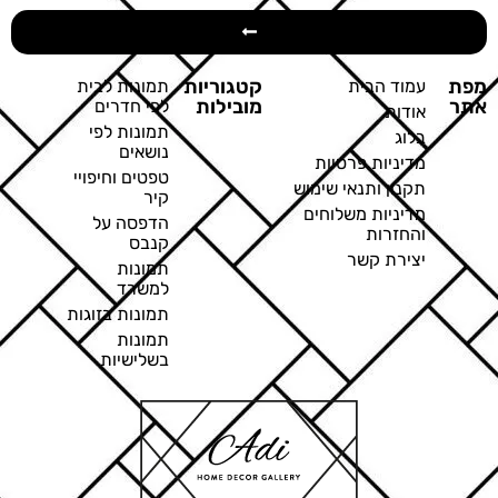
מפת
קטגוריות
עמוד הבית
תמונות לבית
אתר
מובילות
לפי חדרים
אודות
תמונות לפי
בלוג
נושאים
מדיניות פרטיות
טפטים וחיפויי
תקנון ותנאי שימוש
קיר
מדיניות משלוחים
הדפסה על
והחזרות
קנבס
יצירת קשר
תמונות
למשרד
תמונות בזוגות
תמונות
בשלישיות