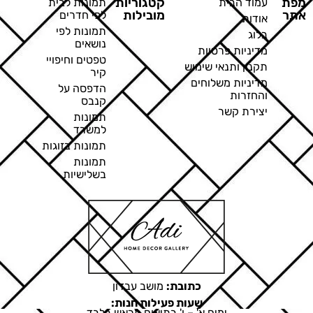
מפת
קטגוריות
עמוד הבית
תמונות לבית
אתר
מובילות
לפי חדרים
אודות
תמונות לפי
בלוג
נושאים
מדיניות פרטיות
טפטים וחיפויי
תקנון ותנאי שימוש
קיר
מדיניות משלוחים
הדפסה על
והחזרות
קנבס
יצירת קשר
תמונות
למשרד
תמונות בזוגות
תמונות
בשלישיות
כתובת:
מושב עבדון
שעות פעילות חנות:
ימים א' – ו' בתיאום מראש בלבד