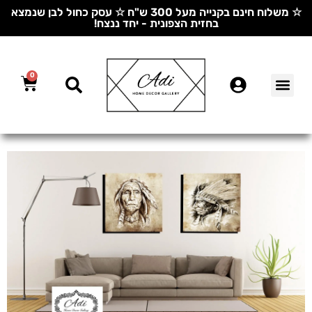
☆ משלוח חינם בקנייה מעל 300 ש"ח ☆ עסק כחול לבן שנמצא
בחזית הצפונית - יחד ננצח!
0