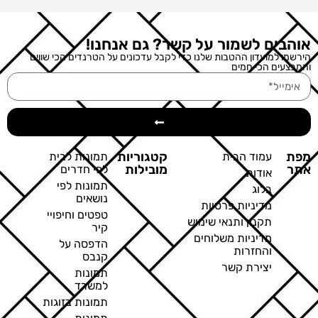
אוהבים לשמור על קשר? גם אנחנו!
הירשמו למועדון ההטבות שלנו כדי לקבל עדכונים על הטרנדים הכי שווים
והמבצעים הכי חמים
מפת
קטגוריות
עמוד הבית
תמונות לבית
אתר
מובילות
לפי חדרים
אודות
תמונות לפי
בלוג
נושאים
מדיניות פרטיות
טפטים וחיפויי
תקנון ותנאי שימוש
קיר
מדיניות משלוחים
הדפסה על
והחזרות
קנבס
יצירת קשר
תמונות
למשרד
תמונות בזוגות