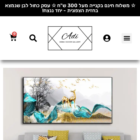
☆ משלוח חינם בקנייה מעל 300 ש"ח ☆ עסק כחול לבן שנמצא
בחזית הצפונית - יחד ננצח!
0