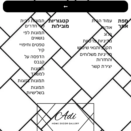
מפת
קטגוריות
עמוד הבית
תמונות לבית
אתר
מובילות
לפי חדרים
אודות
תמונות לפי
בלוג
נושאים
מדיניות פרטיות
טפטים וחיפויי
תקנון ותנאי שימוש
קיר
מדיניות משלוחים
הדפסה על
והחזרות
קנבס
יצירת קשר
תמונות
למשרד
תמונות בזוגות
תמונות
בשלישיות