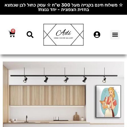
☆ משלוח חינם בקנייה מעל 300 ש"ח ☆ עסק כחול לבן שנמצא
בחזית הצפונית - יחד ננצח!
0