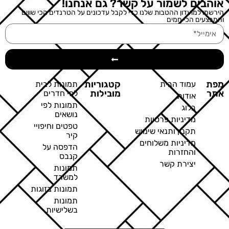
אוהבים לשמור על קשר? גם אנחנו!
הירשמו למועדון ההטבות שלנו כדי לקבל עדכונים על הטרנדים הכי שווים
והמבצעים הכי חמים
מפת
קטגוריות
עמוד הבית
תמונות לבית
אתר
מובילות
לפי חדרים
אודות
תמונות לפי
בלוג
נושאים
מדיניות פרטיות
טפטים וחיפויי
תקנון ותנאי שימוש
קיר
מדיניות משלוחים
הדפסה על
והחזרות
קנבס
יצירת קשר
תמונות
למשרד
תמונות בזוגות
תמונות
בשלישיות