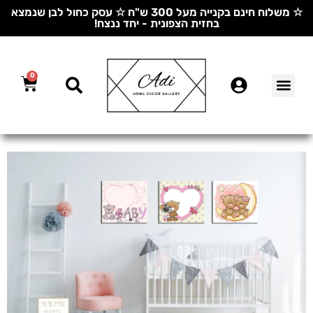
☆ משלוח חינם בקנייה מעל 300 ש"ח ☆ עסק כחול לבן שנמצא
בחזית הצפונית - יחד ננצח!
0