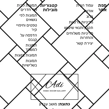
מפת
קטגוריות
עמוד הבית
תמונות לבית
אתר
מובילות
לפי חדרים
אודות
תמונות לפי
בלוג
נושאים
מדיניות פרטיות
טפטים וחיפויי
תקנון ותנאי שימוש
קיר
מדיניות משלוחים
הדפסה על
והחזרות
קנבס
יצירת קשר
תמונות
למשרד
תמונות בזוגות
תמונות
בשלישיות
כתובת:
מושב עבדון