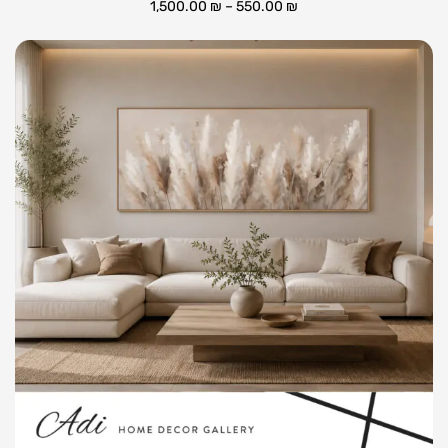
1,500.00
₪
–
550.00
₪