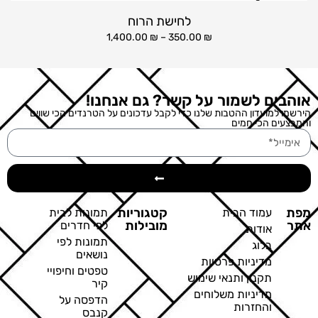
לחישת הרוח
1,400.00
₪
–
350.00
₪
אוהבים לשמור על קשר? גם אנחנו!
הירשמו למועדון ההטבות שלנו כדי לקבל עדכונים על הטרנדים הכי שווים
והמבצעים הכי חמים
מפת
קטגוריות
עמוד הבית
תמונות לבית
אתר
מובילות
לפי חדרים
אודות
תמונות לפי
בלוג
נושאים
מדיניות פרטיות
טפטים וחיפויי
תקנון ותנאי שימוש
קיר
מדיניות משלוחים
הדפסה על
והחזרות
קנבס