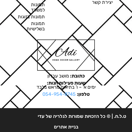
יצירת קשר
תמונות
למשרד
תמונות בזוגות
תמונות
בשלישיות
כתובת:
מושב עבדון
שעות פעילות חנות:
ימים א' – ו' בתיאום מראש בלבד
טלפון:
054-954-8745
ט.ל.ח. | © כל הזכויות שמורות לגלריה של עדי
בניית אתרים