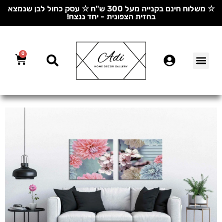
☆ משלוח חינם בקנייה מעל 300 ש"ח ☆ עסק כחול לבן שנמצא
בחזית הצפונית - יחד ננצח!
0