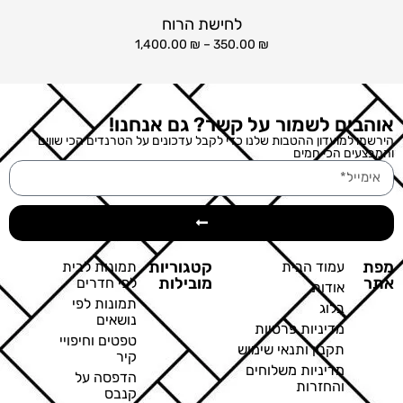
לחישת הרוח
1,400.00
₪
–
350.00
₪
אוהבים לשמור על קשר? גם אנחנו!
הירשמו למועדון ההטבות שלנו כדי לקבל עדכונים על הטרנדים הכי שווים
והמבצעים הכי חמים
מפת
קטגוריות
עמוד הבית
תמונות לבית
אתר
מובילות
לפי חדרים
אודות
תמונות לפי
בלוג
נושאים
מדיניות פרטיות
טפטים וחיפויי
תקנון ותנאי שימוש
קיר
מדיניות משלוחים
הדפסה על
והחזרות
קנבס