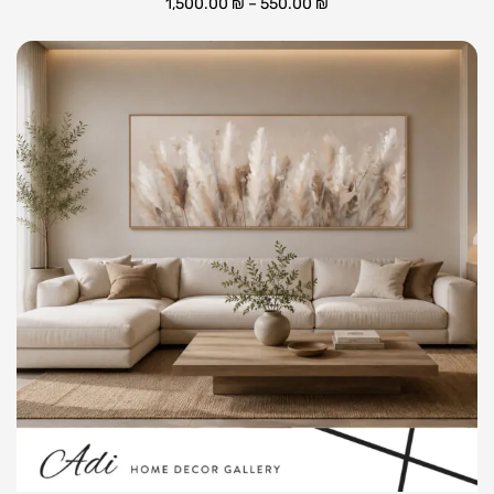
1,500.00
₪
–
550.00
₪