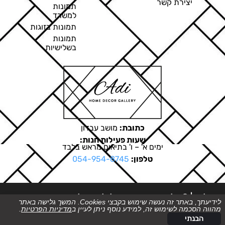
יצירת קשר
תמונות
למשרד
תמונות בזוגות
תמונות
בשלישיות
כתובת:
מושב עבדון
שעות פעילות חנות:
ימים א' – ו' בתיאום מראש בלבד
טלפון:
054-954-8745
ט.ל.ח. | © כל הזכויות שמורות לגלריה של עדי
לידיעתך, באתר זה נעשה שימוש בקבצי Cookies. המשך גלישה באתר
מהווה הסכמה לשימוש זה, למידע נוסף ניתן לעיין ב
מדיניות הפרטיות
.
בניית אתרים
הבנתי