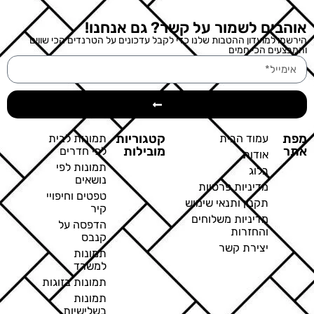
אוהבים לשמור על קשר? גם אנחנו!
הירשמו למועדון ההטבות שלנו כדי לקבל עדכונים על הטרנדים הכי שווים
והמבצעים הכי חמים
מפת
קטגוריות
עמוד הבית
תמונות לבית
אתר
מובילות
לפי חדרים
אודות
תמונות לפי
בלוג
נושאים
מדיניות פרטיות
טפטים וחיפויי
תקנון ותנאי שימוש
קיר
מדיניות משלוחים
הדפסה על
והחזרות
קנבס
יצירת קשר
תמונות
למשרד
תמונות בזוגות
תמונות
בשלישיות