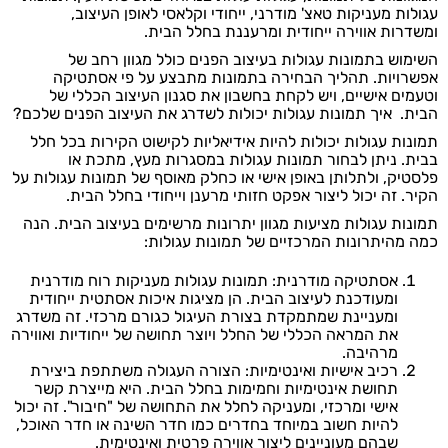
עגולות מעניקות טאצ' מודרני, ייחודי וקלאסי לאופן העיצוב,
ומשדרות אווירה ייחודית ומרעננת בחלל הבית.
השימוש בתמונות עגולות בעיצוב הפנים כולל מגוון רחב של
אפשרויות. תהליך הבחירה בתמונות מתבצע על פי אסתטיקה
וטעמים אישיים, ויש לקחת בחשבון את סגנון העיצוב הכללי של
הבית. איך תמונות עגולות יכולות לשדרג את העיצוב הפנים שלכם?
תמונות עגולות יכולות להיות אידיאליות לקישוט הקירות בכל חלל
בבית. ניתן לבחור תמונות עגולות במסגרות מעץ, מתכת או
פלסטיק, ולתלותן באופן אישי או כחלק מאוסף של תמונות עגולות על
הקיר. זה יכול ליצור אפקט חזותי מרענן וייחודי בחלל הבית.
תמונות עגולות מציעות מגוון יתרונות מרשימים בעיצוב הבית. הנה
כמה מהיתרונות המרכזיים של תמונות עגולות:
אסתטיקה מודרנית: תמונות עגולות מעניקות רוח מודרנית
ומעודכנת לעיצוב הבית. הן מציגות איכות אסתטית ייחודית
ומעניינת שמתמקדת בצורת העיגול כגורם מרכזי. זה משדרג
את המראה הכללי של החלל ויוצר תחושה של ייחודיות ואווירה
מרהיבה.
רכיב אישיות ואינטימיות: הצורה העגולה משתתפת ביצירת
תחושת אינטימיות וחמימות בחלל הבית. היא מייצרת קשר
אישי ומרכזי, ומעניקה לחלל את התחושה של "חיבור". זה יכול
להיות חשוב במיוחד בחדרים כמו חדר השינה או חדר האוכל,
שבהם מעוניינים ליצור אווירה פרטית ואינטימית.