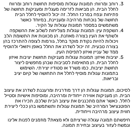
רוחב ומרווח: תמונות עגולות מוסיפות תחושת רוחב ומרווח
לחלל הבית. הן מביאות לזרימה מעגלית ומעניקות תחושה של
פתיחות ונפח במרכז החלל. זה יכול להוסיף לחלל הבית
תחושה של נוכחות מרהיבה ומעניינת, במיוחד כאשר
משתמשים במספר תמונות עגולות על הקיר.
השקפת עין: תמונות עגולות מצליחות לשלוב את ההשקפה
ולשתף את העין בצורה מאוזנת. הן מכוונות את התשומת הלב
ויכולות להיות נקודת מוקד בחלל, גורמות לצופה להתרכז בהן
בצורה טבעית. זה יכול לשדרג את החלל באופן ויזואלי ולהוסיף
ממד של עניין ואיזון לתפיסת העין.
יציבות ואיזון: תמונות עגולות מעניקות תחושת יציבות ואיזון
לחלל הבית. הן מתאימות לסביבות שבהן מחפשים ליצור
תחושת יציבות, כמו משרד או סטודיו יצירתי. השימוש
בתמונות עגולות מוסיף לחלל את התחושה של קיום יציב
ובריאות.
לסיכום, תמונות עגולות הן דרך מודרנית ומרעננת לשדרג את עיצוב
הבית. הן מעניקות אווירה ייחודית ומרהיבה, ומוסיפות אישיות וסטייל
לחלל. כאשר אתם מתכננים את עיצוב הבית שלכם, תכירו את
הפוטנציאל המרהיב של תמונות עגולות ותשתמשו בהן ככלי ליצירת
חווית עיצוב מרהיבה וייחודית.
חיפשתם תמונה עגולה שרציתם ולא מצאת? מוזמנים לפנות אלינו
ונמשח לעזור בעיצוב ובחירת תמונה.