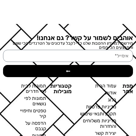
אוהבים לשמור על קשר? גם אנחנו!
הירשמו למועדון ההטבות שלנו כדי לקבל עדכונים על הטרנדים הכי שווים
והמבצעים הכי חמים
מפת
קטגוריות
עמוד הבית
תמונות לבית
אתר
מובילות
לפי חדרים
אודות
תמונות לפי
בלוג
נושאים
מדיניות פרטיות
טפטים וחיפויי
תקנון ותנאי שימוש
קיר
מדיניות משלוחים
הדפסה על
והחזרות
קנבס
יצירת קשר
תמונות