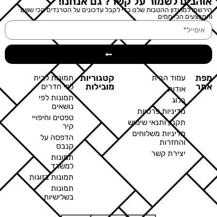
אוהבים לשמור על קשר? גם אנחנו!
הירשמו למועדון ההטבות שלנו כדי לקבל עדכונים על הטרנדים הכי שווים
והמבצעים הכי חמים
מפת
קטגוריות
עמוד הבית
תמונות לבית
אתר
מובילות
לפי חדרים
אודות
תמונות לפי
בלוג
נושאים
מדיניות פרטיות
טפטים וחיפויי
תקנון ותנאי שימוש
קיר
מדיניות משלוחים
הדפסה על
והחזרות
קנבס
יצירת קשר
תמונות
למשרד
תמונות בזוגות
תמונות
בשלישיות