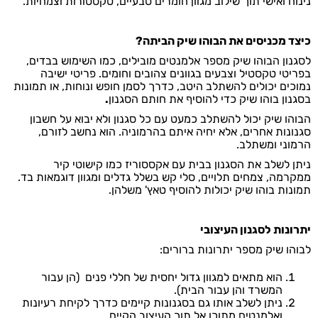
נינוח ואישי תוך שילוב מגוון חומרים טבעיים, טקסטורות וצמחיות.
כיצד מכניסים את הבוהו שיק הביתה?
לסגנון הבוהו שיק מספר אלמנטים מובילים, כמו השימוש בבדים,
בפריטי טקסטיל וצבעים בגוונים צהובים וחומים. פריטי ישיבה
נמוכים יכולים להשתלב היטב, כדרך לסמן חופש ונוחות, או
תמונות
בסגנון בוהו שיק
כדי להוסיף את חותם הסגנון
.
הבוהו שיק יכול להשתלב כמעט עם כל סגנון ולא יבוא על חשבון
סגנונות אחרים, אלא יחיה איתם בהרמוניה. הוא נחשב לזורם,
הרמוני ומשתלב.
ניתן לשלב את הסגנון בבית עם אקססוריז כמו קישוטי קיר
ממקרמה, צמחים תלויים, סלי קש בשלל גדלים ומגוון דוגמאות בד.
תמונות בוהו שיק
יכולות להוסיף טאץ' משלהן.
יתרונות לסגנון העיצובי
לבוהו שיק מספר יתרונות ברורים:
הוא מתאים למגוון גדול יחסית של חללי פנים (הן עבור
המשרד והן עבור הבית).
ניתן לשלב אותו גם בסגנונות קיימים כדרך לקיחת רעיונות
ואלמנטים מתוכו אל תוך העיצוב הקיים.