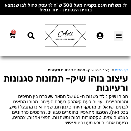
☆ משלוח חינם בקנייה מעל 300 ש"ח ☆ עסק כחול לבן שנמצא
בחזית הצפונית - יחד ננצח!
0
דף הבית
»
עיצוב בוהו שיק- תמונות סגנונות ורעיונות
עיצוב בוהו שיק- תמונות סגנונות
ורעיונות
הבוהו שיק נולד בשנות ה-60 של המאה שעברה בין ההיפים
והבוהמיינים, ועושה כעת קאמבק בעולם העיצוב. הבוהו מתאים
לבתים ישראליים מתוקף היותו סגנון חם, שמח ואינו מתנצל (שיק,
בכל זאת). הסגנון מתאפיין בחומרים טבעיים, הדפסים פרחוניים
בצבעים עזים, טקסטורות רבות ומשתנות, חפצי אמנות, צמחים,
נגיעות אתניות ולא מעט ביטוי אישי.