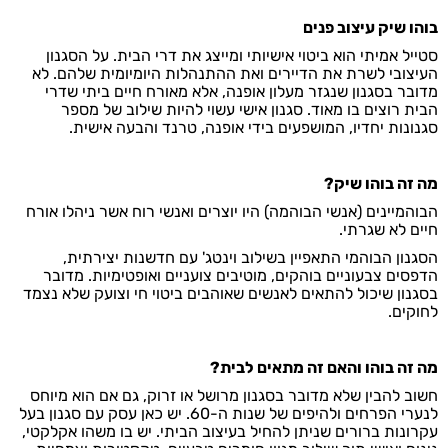
בוהו שיק עיצוב פנים
סטייל אמיתי הוא ביטוי אישיותי ומייצג את דרי הבית. על הסגנון
העיצובי לשרת את הדיירים ואת ההתנהלות היומיומית שלהם. לא
מדובר בסגנון שנגזר מעלון אופנה, אלא מאורח חיים ביתי שדרי
הבית רוצים בו מאוד. סגנון אישי עשוי להיות שילוב של מספר
סגנונות יחדיו, המושפעים בידי אופנה, טרנד והבעה אישית.
מה זה בוהו שיק?
הבוהמיינים (אנשי הבוהמה) היו יוצרים ואנשי רוח אשר ניהלו אורח
חיים לא שגרתי.
הסגנון הבוהמי התאפיין בשילוב וינטג' עם חדשנות יצירתית,
הדפסים צבעוניים בוהקים, מוטיבים צועניים ואופטימיות. מדובר
בסגנון שיכול להתאים לאנשים שאוהבים ביטוי חי וצועק שלא נצמד
לחוקים.
מה זה בוהו והאם זה מתאים לבית?
חשוב להבין שלא מדובר בסגנון מרושל או זרוק, גם אם הוא מיוחס
לנערי הפרחים ולהיפים של שנות ה-60. יש כאן עסק עם סגנון בעל
עקרונות ברורים שניתן להחיל בעיצוב הביתי. יש בו משהו אקלקטי,