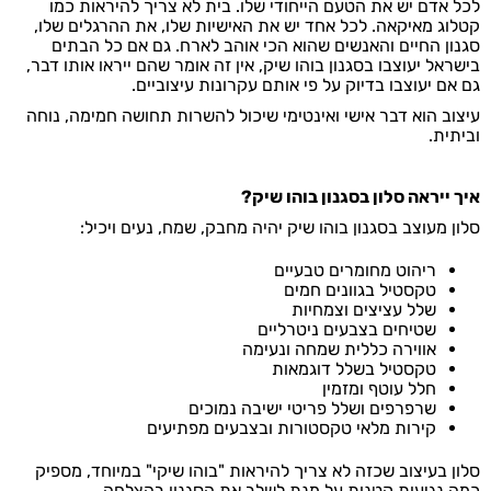
לכל אדם יש את הטעם הייחודי שלו. בית לא צריך להיראות כמו
קטלוג מאיקאה. לכל אחד יש את האישיות שלו, את ההרגלים שלו,
סגנון החיים והאנשים שהוא הכי אוהב לארח. גם אם כל הבתים
בישראל יעוצבו בסגנון בוהו שיק, אין זה אומר שהם ייראו אותו דבר,
גם אם יעוצבו בדיוק על פי אותם עקרונות עיצוביים.
עיצוב הוא דבר אישי ואינטימי שיכול להשרות תחושה חמימה, נוחה
וביתית.
איך ייראה סלון בסגנון בוהו שיק?
סלון מעוצב בסגנון בוהו שיק יהיה מחבק, שמח, נעים ויכיל:
ריהוט מחומרים טבעיים
טקסטיל בגוונים חמים
שלל עציצים וצמחיות
שטיחים בצבעים ניטרליים
אווירה כללית שמחה ונעימה
טקסטיל בשלל דוגמאות
חלל עוטף ומזמין
שרפרפים ושלל פריטי ישיבה נמוכים
קירות מלאי טקסטורות ובצבעים מפתיעים
סלון בעיצוב שכזה לא צריך להיראות "בוהו שיקי" במיוחד, מספיק
כמה נגיעות קטנות על מנת לשלב את הסגנון בהצלחה.