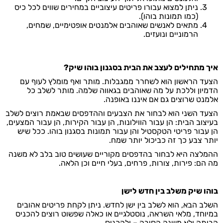
ניתן למצוא עבורו פריטים עיצוביים במחירים שווים לכל כיס
(כמו
תמונות בוהו
).
מתאים לאנשים שאוהבים אלמנטים אופטימיים, שמחים,
הרמוניים ונועזים.
איך מתחילים לעצב את הבית בסגנון בוהו שיק?
הצעד הראשון הוא לשחרר ממגבלות. מותר ואף מומלץ לעוף עם
הדמיון וללכת על מה שאוהבים בגאווה שלמה. מותר לשלב כל
אלמנט שרוצים גם אם איננו באופנה.
הצעד השני הוא לבחור את הצבעים וההדפסים שבאמת רוצים לשלב
בעיצוב הבית: הן עבור הווילונות, הן עבור הקירות, הן עבור המצעים,
הן עבור פריטי הטקסטיל והן עבור
תמונות בסגנון בוהו
. ככל שיש
יותר צבע כך זה כביכול יותר שמח.
ההמלצה היא לבחור בהדפסים מקוריים שעושים טוב בלב לא משנה
מה הם: פירות, צורות, פרחים, בעלי חיים וכן הלאה.
בוהו שיק משלב בין חדש לישן
השלב הבא, הוא לשלב בין ישן לחדש. ניתן לקחת פריטים אהובים
במיוחד, מלאי השראה, נוסטלגיים או כאלה שפשוט רוצים להכניס
הביתה ולא משנה הסיבה – ולהכניס.