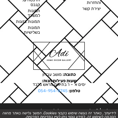
והחזרות
קנבס
יצירת קשר
תמונות
למשרד
תמונות בזוגות
תמונות
בשלישיות
כתובת:
מושב עבדון
שעות פעילות חנות:
ימים א' – ו' בתיאום מראש בלבד
טלפון:
054-954-8745
ט.ל.ח. | © כל הזכויות שמורות לגלריה של עדי
לידיעתך, באתר זה נעשה שימוש בקבצי Cookies. המשך גלישה באתר מהווה
הסכמה לשימוש זה, למידע נוסף ניתן לעיין ב
מדיניות הפרטיות
.