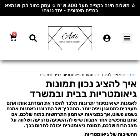
☆ משלוח חינם בקנייה מעל 300 ש"ח ☆ עסק כחול לבן שנמצא
בחזית הצפונית - יחד ננצח!
0
דף הבית
»
איך להציג נכון תמונות גיאומטריות בבית ובמשרד
איך להציג נכון תמונות
גיאומטריות בבית ובמשרד
לאמנות יש אינספור יתרונות מלבד להפוך את המרחב אותו אתם
מעצבים למסוגנן ויפה יותר. התהליך של התבוננו באמנות אמנם
נשמע פשוט, אך במציאות יש המון התרחשות במוח שלכם. אם
אתם מחפשים אחר אמנות שיש לה השפעה מרגיעה ושלווה על
מצב הרוח שלכם, תמונת גיאומטרית יכולה לתרום בכך.
החשיבות של גיאומטריות