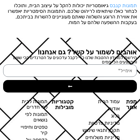
תמונות קנבס
גיאומטריות יכולות להקל על עיצוב הבית, ותוכלו
לבחור כאלו שיתאימו לריהוט שלכם. התמונות הסימטריות יאפשרו
את אווירת הרוגע והשלווה שאתם מעוניינים להשרות בביתכם,
בעקבות ההשפעה שלהם על המוח.
אוהבים לשמור על קשר? גם אנחנו!
הירשמו למועדון ההטבות שלנו כדי לקבל עדכונים על הטרנדים הכי שווים
והמבצעים הכי חמים
מפת
קטגוריות
עמוד הבית
תמונות לבית
אתר
מובילות
לפי חדרים
אודות
תמונות לפי
בלוג
נושאים
מדיניות פרטיות
טפטים וחיפויי
תקנון ותנאי שימוש
קיר
מדיניות משלוחים
הדפסה על