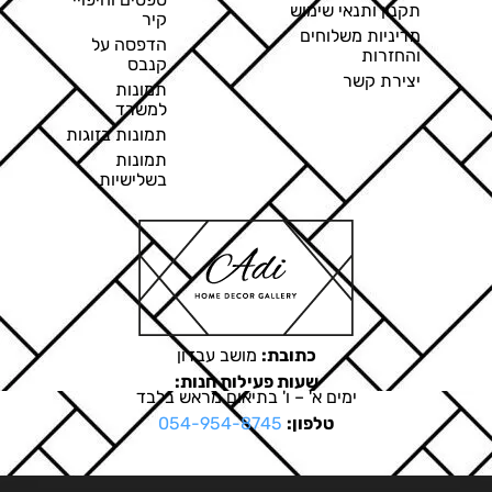
תקנון ותנאי שימוש
קיר
מדיניות משלוחים
הדפסה על
והחזרות
קנבס
יצירת קשר
תמונות
למשרד
תמונות בזוגות
תמונות
בשלישיות
כתובת:
מושב עבדון
שעות פעילות חנות:
ימים א' – ו' בתיאום מראש בלבד
טלפון:
054-954-8745