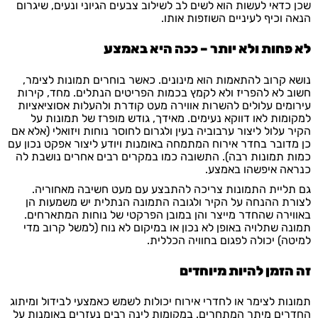
שכן כדאי לעשות הוא לשים לב לשילוב צבעים הגיוני ונעים, שיגרום
הנאה וכיף לעיניים השוזפות אותו.
לא פחות ולא יותר – ככה היא באמצע
נושא קרוב להתאמות הוא מינונים. כאשר בוחרים תמונות לצימר,
חשוב לא להפריז ולא לקמץ בכמות הפריטים הנתלים. מחד, קירות
עירומים עלולים להשרות אווירה מעט קודרת ולהעלות אסוציאציות
למקומות לאו דווקא נעימים. מאידך, גודש מופרז של תמונות על
הקיר עלול ליצור ערבוביה בעין ולגרום לחוסר נוחות ויזואלי (אלא אם
כן מדובר בחדר אירוח המתמחה באומנות ויודע ליצור אפקט נכון עם
כמות תמונות רבה). התשובה כמו במקרים רבים אחרים נושבת לה
כנראה איפשהו באמצע.
גם תליית התמונות צריכה להתבצע עם מעט חשיבה מאחוריה.
לצורת ההנחה על הקיר ולגובה התמונה הנתלית יש משמעות הן
באווירה שהחדר מייצר והן במובן הפרקטי של נוחות המתארחים.
תמונה שתלויה באופן לא נכון או במיקום לא נוח (למשל קרוב מדי
למיטה) יכולה לפגום בחוויה הכללית.
זה הזמן להיות מיוחדים
תמונות לצימר או לחדרי אירוח יכולות לשמש כאמצעי לבידול ומיתוג
החדרים מיתר המתחרים. במקומות לינה רבים נעזרים באומנות על