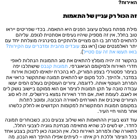
האירוח?
זה הכול רק עניין של התאמות
מילת מפתח בעולם עיצוב הפנים היא התאמה. בכדי שפריטים ייראו
טוב בחלל, אין זה מספיק שיהיו נעימים אסתטית לגופם. עליהם
להתאים למרחב בו הם מצויים ולהתקיים בסינרגיה מוצלחת יחד עם
יתר האלמנטים שבו (ראו גם:
עובדים מהבית ומדברים עם הקירות?
בואו תעשו את זה עם סטייל
).
בהקשר זה יהיה מומלץ להתאים את סוג התמונות הנתלות לאופי
חדרי האירוח ולמיקומם הגיאוגרפי.
תמונות קנבס
שישתלבו יפה
בצימר פסטורלי בצפון המוריק, לא בהכרח יתאימו לסוכות אירוח
במדבר, ולהיפך. לכל מקום יש להתאים תמונה שתתקשר כראוי את
המרחב העוטף אותה. לדוגמה, ציורים העוסקים בעולם המים יעשו
עבודה טובה על תקן תמונות לצימר אם הוא ממוקם ביישוב נושק לים
או לאגם. לעומת זאת, אם חדר האירוח נמצא בירושלים, זה לא סוג
הציורים שיכניס את האורחים לאווירה הנכונה, ומוטב לתלות
במקומם תמונות המתקשרות למקומות הקדושים או לחלק כלשהו
אחר מהווי חיי העיר.
עוד דגש בעניין ההתאמות הוא שילוב צבעים נכון. כשבוחרים תמונה
לחדר, יש לשים לב שהיא מתאימה מבחינת גווניה לצבעי החלל,
לתאורה שלו ולמרחב האירוח כולו. אין הכוונה כאן לדבוק בצבע אחד
בכל הצימר וללכת רק איתו – לעיתים אפילו ההיפך הוא הנכון. מה