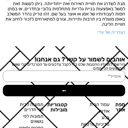
מנת לשדרג את חוויית האירוח ואת ייחודיותה. ניתן לעשות זאת
למשל באמצעות בניית גלריות מתחלפות בלובי ובחדרים, או במתן
חסות לעבודותיו של אמן או אוצר בעל שם. זהו טריק נהדר המשלב
באופן מוצלח בין תרבות ותיירות, וגורם למתארחים לזכור לחיוב את
חוויית הלינה.
הגלריה של עדי
אוהבים לשמור על קשר? גם אנחנו!
הירשמו למועדון ההטבות שלנו כדי לקבל עדכונים על הטרנדים הכי שווים
והמבצעים הכי חמים
מפת
קטגוריות
עמוד הבית
תמונות לבית
אתר
מובילות
לפי חדרים
אודות
תמונות לפי
בלוג
נושאים
מדיניות פרטיות
טפטים וחיפויי